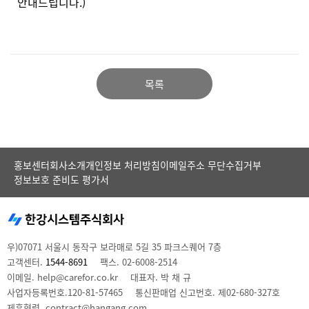
안내드립니다.)
목록
홍보센터
회사소개
개인정보 처리방침
이메일주소 무단수집거부
정보보호 준비도 평가서
우)07071 서울시 동작구 보라매로 5길 35 파크스퀘어 7층
고객센터.
1544-8691
팩스. 02-6008-2514
이메일. help@carefor.co.kr
대표자. 박 채 규
사업자등록번호.120-81-57465
통신판매업 신고번호. 제02-680-327호
제휴협력. contract@hangang.com