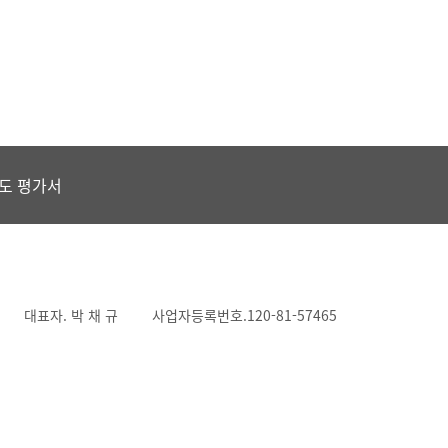
도 평가서
대표자. 박 채 규
사업자등록번호.120-81-57465