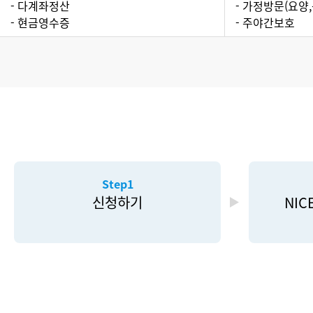
- 다계좌정산
- 가정방문(요양
- 현금영수증
- 주야간보호
Step1
신청하기
NI