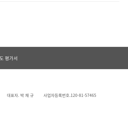
도 평가서
대표자. 박 채 규
사업자등록번호.120-81-57465