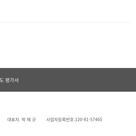
도 평가서
대표자. 박 채 규
사업자등록번호.120-81-57465