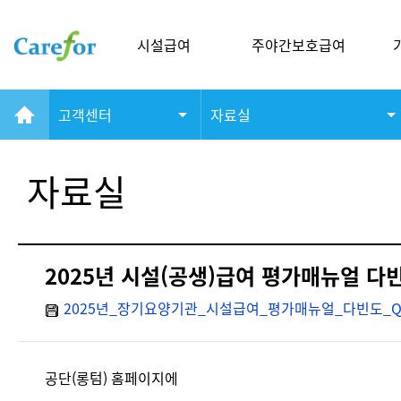
시설급여
주야간보호급여
고객센터
자료실
자료실
2025년 시설(공생)급여 평가매뉴얼 다빈
2025년_장기요양기관_시설급여_평가매뉴얼_다빈도_Q&A
공단(롱텀) 홈페이지에